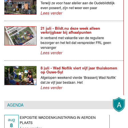
Terwijl ze voor haar atelier aan de Oudebildtdijk
even poseert, zijn net weer een paar
Lees verder
21 juli - Bildt.nu deze week alleen
verkrijgbaar bij afhaalpunten
In verband met vakantie van de reguliere
bezorger en het feit dat verspreider FRL geen
vervanger
Lees verder
8 juli - Wad Noflik viert vijf jaar thuiskomen
op Ouwe-Syl
Afgelopen weekend vierde ‘Brasserij Wad Noflik’
dat ze vijf jaar bestaan. Het
Lees verder
A
AGENDA
EXPOSITIE WADDENKUNSTKRING IN AERDEN
aug
PLAATS
8