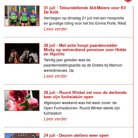
31 juli - Teleurstellende Ald-Meiers voor KV
De Kolk
Het begon op dinsdag 21 juli met een hoopvolle
en gunstige loting voor het trio Emma Porte, Rikst
Lees verder
28 juli - Met actie hoopt paardenredder
Micky op welverdiend pensioen voor Hidde
en Hipolito
Twintig jaar geleden was de
paardenreddingsactie op de Dobbe bij Marrum
wereldnieuws. Op
Lees verder
28 juli - Ruurd Winkel zet voor de dertiende
keer zijn fuchsiatuin open
Afgelopen weekend was het weer zover: de
Open Fuchsiatuinen. Ruurd Winkel stelde zijn
fuchsiatuin
Lees verder
24 juli - Deuren ateliers weer open