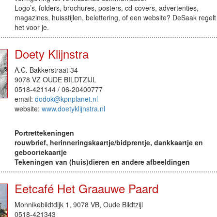
Logo’s, folders, brochures, posters, cd-covers, advertenties,
magazines, huisstijlen, belettering, of een website? DeSaak regelt
het voor je.
Doety Klijnstra
A.C. Bakkerstraat 34
9078 VZ OUDE BILDTZIJL
0518-421144 / 06-20400777
email:
dodok@kpnplanet.nl
website:
www.doetyklijnstra.nl
Portrettekeningen
rouwbrief, herinneringskaartje/bidprentje, dankkaartje en
geboortekaartje
Tekeningen van (huis)dieren en andere afbeeldingen
Eetcafé Het Graauwe Paard
Monnikebildtdijk 1, 9078 VB, Oude Bildtzijl
0518-421343