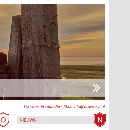
Tip voor de redactie? Mail:
info@ouwe-syl.nl
O
N
NIEUWS