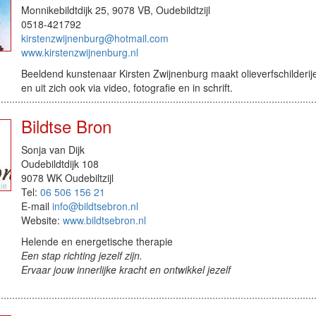
Monnikebildtdijk 25, 9078 VB, Oudebildtzijl
0518-421792
kirstenzwijnenburg@hotmail.com
www.kirstenzwijnenburg.nl
Beeldend kunstenaar Kirsten Zwijnenburg maakt olieverfschilderij
en uit zich ook via video, fotografie en in schrift.
Bildtse Bron
Sonja van Dijk
Oudebildtdijk 108
9078 WK Oudebiltzijl
Tel:
06 506 156 21
E-mail
info@bildtsebron.nl
Website:
www.bildtsebron.nl
Helende en energetische therapie
Een stap richting jezelf zijn.
Ervaar jouw innerlijke kracht en ontwikkel jezelf