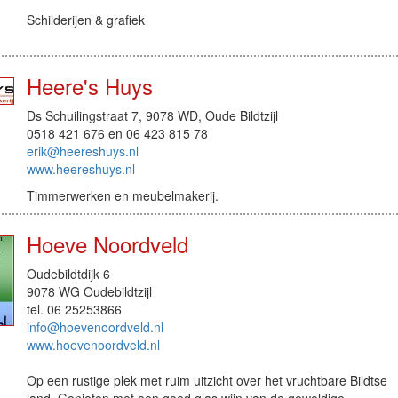
Schilderijen & grafiek
Heere's Huys
Ds Schuilingstraat 7, 9078 WD, Oude Bildtzijl
0518 421 676 en 06 423 815 78
erik@heereshuys.nl
www.heereshuys.nl
Timmerwerken en meubelmakerij.
Hoeve Noordveld
Oudebildtdijk 6
9078 WG Oudebildtzijl
tel. 06 25253866
info@hoevenoordveld.nl
www.hoevenoordveld.nl
Op een rustige plek met ruim uitzicht over het vruchtbare Bildtse
land. Genieten met een goed glas wijn van de geweldige