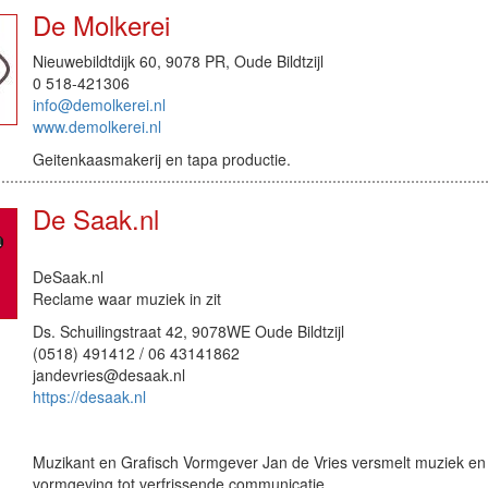
De Molkerei
Nieuwebildtdijk 60, 9078 PR, Oude Bildtzijl
0 518-421306
info@demolkerei.nl
www.demolkerei.nl
Geitenkaasmakerij en tapa productie.
De Saak.nl
DeSaak.nl
Reclame waar muziek in zit
Ds. Schuilingstraat 42, 9078WE Oude Bildtzijl
(0518) 491412 / 06 43141862
jandevries@desaak.nl
https://desaak.nl
Muzikant en Grafisch Vormgever Jan de Vries versmelt muziek en
vormgeving tot verfrissende communicatie.