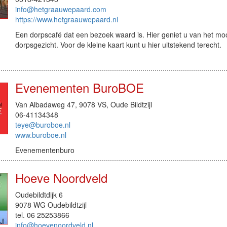
info@hetgraauwepaard.com
https://www.hetgraauwepaard.nl
Een dorpscafé dat een bezoek waard is. Hier geniet u van het mo
dorpsgezicht. Voor de kleine kaart kunt u hier uitstekend terecht.
Evenementen BuroBOE
Van Albadaweg 47, 9078 VS, Oude Bildtzijl
06-41134348
teye@buroboe.nl
www.buroboe.nl
Evenementenburo
Hoeve Noordveld
Oudebildtdijk 6
9078 WG Oudebildtzijl
tel. 06 25253866
info@hoevenoordveld.nl