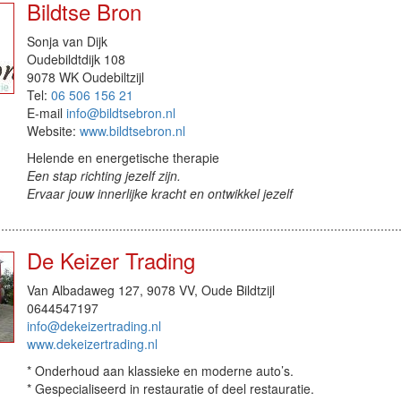
Bildtse Bron
Sonja van Dijk
Oudebildtdijk 108
9078 WK Oudebiltzijl
Tel:
06 506 156 21
E-mail
info@bildtsebron.nl
Website:
www.bildtsebron.nl
Helende en energetische therapie
Een stap richting jezelf zijn.
Ervaar jouw innerlijke kracht en ontwikkel jezelf
De Keizer Trading
Van Albadaweg 127, 9078 VV, Oude Bildtzijl
0644547197
info@dekeizertrading.nl
www.dekeizertrading.nl
* Onderhoud aan klassieke en moderne auto’s.
* Gespecialiseerd in restauratie of deel restauratie.