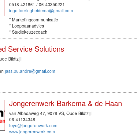
0518-421861 / 06-40350221
inge.toeringheidema@gmail.com
* Marketingcommunicatie
* Loopbaanadvies
* Studiekeuzecoach
ed Service Solutions
de Bildtzijl
en
jass.08.andre@gmail.com
Jongerenwerk Barkema & de Haan
van Albadaweg 47, 9078 VS, Oude Bildtzijl
06-41134348
teye@jongerenwerk.com
www.jongerenwerk.com