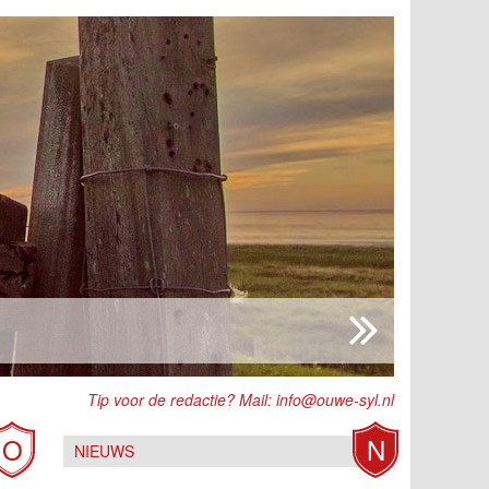
Tip voor de redactie? Mail:
info@ouwe-syl.nl
O
N
NIEUWS