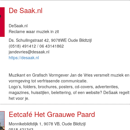
De Saak.nl
DeSaak.nl
Reclame waar muziek in zit
Ds. Schuilingstraat 42, 9078WE Oude Bildtzijl
(0518) 491412 / 06 43141862
jandevries@desaak.nl
https://desaak.nl
Muzikant en Grafisch Vormgever Jan de Vries versmelt muziek en
vormgeving tot verfrissende communicatie.
Logo’s, folders, brochures, posters, cd-covers, advertenties,
magazines, huisstijlen, belettering, of een website? DeSaak regelt
het voor je.
Eetcafé Het Graauwe Paard
Monnikebildtdijk 1, 9078 VB, Oude Bildtzijl
0518-421343