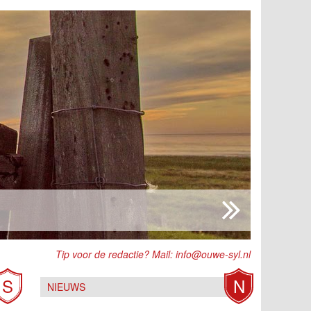
Tip voor de redactie? Mail:
info@ouwe-syl.nl
S
N
NIEUWS