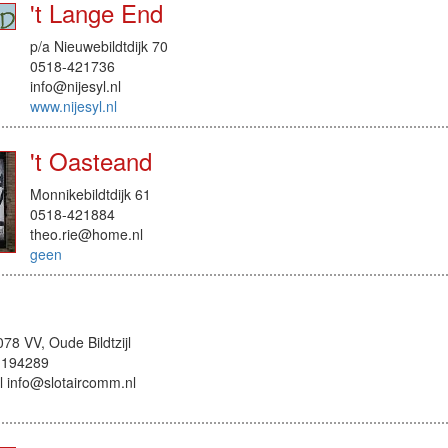
't Lange End
p/a Nieuwebildtdijk 70
0518-421736
info@nijesyl.nl
www.nijesyl.nl
't Oasteand
Monnikebildtdijk 61
0518-421884
theo.rie@home.nl
geen
8 VV, Oude Bildtzijl
1194289
 info@slotaircomm.nl