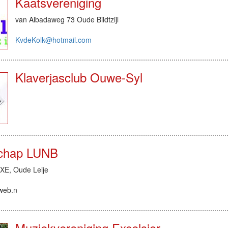
Kaatsvereniging
van Albadaweg 73 Oude Bildtzijl
KvdeKolk@hotmail.com
Klaverjasclub Ouwe-Syl
schap LUNB
 XE, Oude Leije
web.n
Muziekvereniging Excelsior