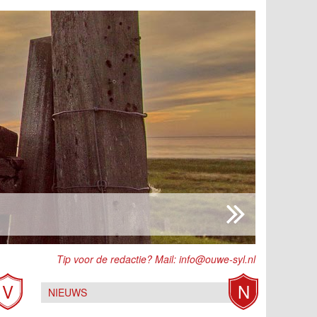
Tip voor de redactie? Mail:
info@ouwe-syl.nl
V
N
NIEUWS