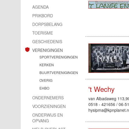
AGENDA
PRIKBORD
DORPSBELANG
TOERISME
GESCHIEDENIS
VERENIGINGEN
SPORTVERENIGINGEN
KERKEN
BUURTVERENIGINGEN
OVERIG
't Wechy
EHBO
ONDERNEMERS
van Albadaweg 113,907
0518 - 421656 / 06-5
VOORZIENINGEN
hysipma@kpnplanet.nl
ONDERWIJS EN
OPVANG