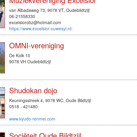
van Albadaweg 73, 9078 VT, Oudebildtzijl
06-21558330
excelsiorobz@hotmail.com
https://www.excelsior-ouwesyl.nl/.
OMNI-vereniging
De Kolk 10
9078 VH Oudebildtzijl
Shudokan dojo
Keuningsstreek 4, 9078 WC, Oude Bildtzijl
0518 - 421480
www.kyudo-renmei.com
Sociëteit Oude Bildtzijl