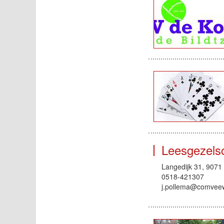
Leesgezel
Langedijk 31, 9071
0518-421307
j.pollema@comvee