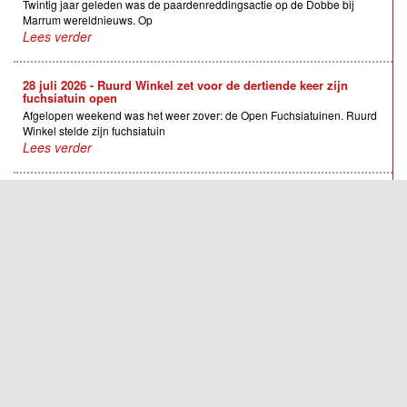
Twintig jaar geleden was de paardenreddingsactie op de Dobbe bij
Marrum wereldnieuws. Op
Lees verder
28 juli 2026 - Ruurd Winkel zet voor de dertiende keer zijn
fuchsiatuin open
Afgelopen weekend was het weer zover: de Open Fuchsiatuinen. Ruurd
Winkel stelde zijn fuchsiatuin
Lees verder
24 juli 2026 - Deuren ateliers weer open
Terwijl ze voor haar atelier aan de Oudebildtdijk even poseert, zijn net
weer een paar
Lees verder
21 juli 2026 - Bildt.nu deze week alleen verkrijgbaar bij
afhaalpunten
In verband met vakantie van de reguliere bezorger en het feit dat
verspreider FRL geen vervanger
Lees verder
8 juli 2026 - Wad Noflik viert vijf jaar thuiskomen op Ouwe-Syl